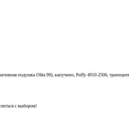
ивная подушка Olita 99), капучино, Puffy 4910-2506, трапециев
елиться с выбором!