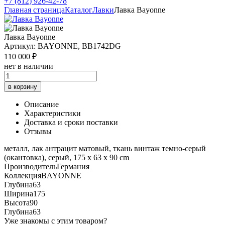
+7 (812) 926-42-78
Главная страница
Каталог
Лавки
Лавка Bayonne
Лавка Bayonne
Артикул: BAYONNE, BB1742DG
110 000 ₽
нет в наличии
в корзину
Описание
Характеристики
Доставка и сроки поставки
Отзывы
металл, лак антрацит матовый, ткань винтаж темно-серый
(окантовка), серый, 175 x 63 x 90 cm
Производитель
Германия
Коллекция
BAYONNE
Глубина
63
Ширина
175
Высота
90
Глубина
63
Уже знакомы с этим товаром?