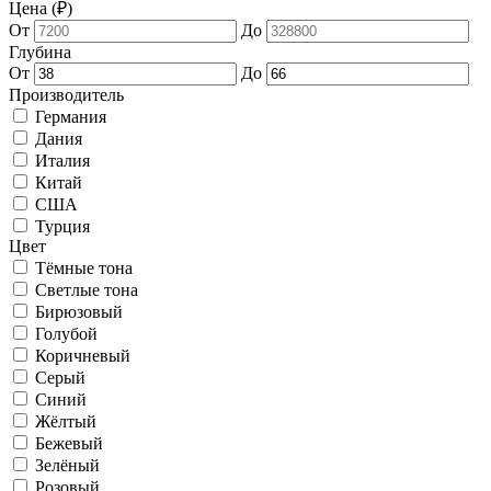
Цена (₽)
От
До
Глубина
От
До
Производитель
Германия
Дания
Италия
Китай
США
Турция
Цвет
Тёмные тона
Светлые тона
Бирюзовый
Голубой
Коричневый
Серый
Синий
Жёлтый
Бежевый
Зелёный
Розовый