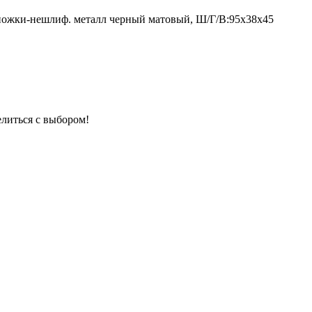
ножки-нешлиф. металл черный матовый, Ш/Г/В:95х38х45
елиться с выбором!