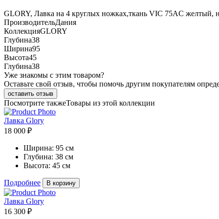
GLORY, Лавка на 4 круглых ножках,ткань VIC 75AC желтый, 
Производитель
Дания
Коллекция
GLORY
Глубина
38
Ширина
95
Высота
45
Глубина
38
Уже знакомы с этим товаром?
Оставьте свой отзыв, чтобы помочь другим покупателям опред
оставить отзыв
Посмотрите также
Товары из этой коллекции
Лавка Glory
18 000 ₽
Ширина:
95 см
Глубина:
38 см
Высота:
45 см
Подробнее
В корзину
Лавка Glory
16 300 ₽