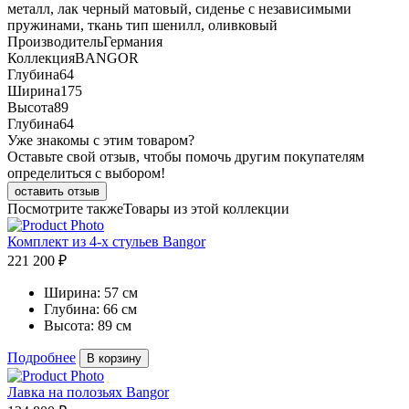
металл, лак черный матовый, сиденье с независимыми
пружинами, ткань тип шенилл, оливковый
Производитель
Германия
Коллекция
BANGOR
Глубина
64
Ширина
175
Высота
89
Глубина
64
Уже знакомы с этим товаром?
Оставьте свой отзыв, чтобы помочь другим покупателям
определиться с выбором!
оставить отзыв
Посмотрите также
Товары из этой коллекции
Комплект из 4-х стульев Bangor
221 200 ₽
Ширина:
57 см
Глубина:
66 см
Высота:
89 см
Подробнее
В корзину
Лавка на полозьях Bangor