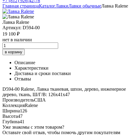
+7 (812) 926-42-78
Главная страница
Каталог
Лавки
Лавки обычные
Лавка Ralene
Лавка Ralene
Артикул: D594-00
19 100 ₽
нет в наличии
в корзину
Описание
Характеристики
Доставка и сроки поставки
Отзывы
D594-00 Ralene, Лавка тканевая, шпон, дерево, инженерное
дерево, ткань, Ш/Г/В: 126х41х47
Производитель
США
Коллекция
Ralene
Ширина
126
Высота
47
Глубина
41
Уже знакомы с этим товаром?
Оставьте свой отзыв, чтобы помочь другим покупателям