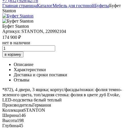
+7 (812) 926-42-78
Главная страница
Каталог
Мебель для гостиной
Буфеты
Буфет
Stanton
Буфет Stanton
Артикул: STANTON, 220992104
174 900 ₽
нет в наличии
в корзину
Описание
Характеристики
Доставка и сроки поставки
Отзывы
*872), 4 двери, 3 ящика; корпус/фасады/ножки: фолия темно-
зеленого цвета, топ/задняя стенка: фолия в цвете дуб Evoke,
LED-подсветка белый теплый
Производитель
Германия
Коллекция
STANTON
Ширина
146
Высота
198
Глубина
45