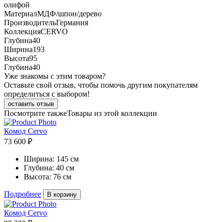
олифой
Материал
МДФ/шпон/дерево
Производитель
Германия
Коллекция
CERVO
Глубина
40
Ширина
193
Высота
95
Глубина
40
Уже знакомы с этим товаром?
Оставьте свой отзыв, чтобы помочь другим покупателям
определиться с выбором!
оставить отзыв
Посмотрите также
Товары из этой коллекции
Комод Cervo
73 600 ₽
Ширина:
145 см
Глубина:
40 см
Высота:
76 см
Подробнее
В корзину
Комод Cervo