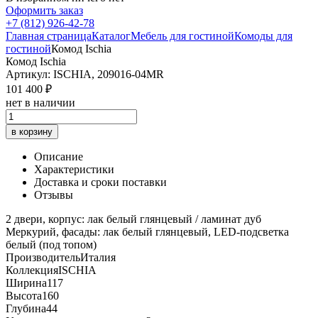
Оформить заказ
+7 (812) 926-42-78
Главная страница
Каталог
Мебель для гостиной
Комоды для
гостиной
Комод Ischia
Комод Ischia
Артикул: ISCHIA, 209016-04MR
101 400 ₽
нет в наличии
в корзину
Описание
Характеристики
Доставка и сроки поставки
Отзывы
2 двери, корпус: лак белый глянцевый / ламинат дуб
Меркурий, фасады: лак белый глянцевый, LED-подсветка
белый (под топом)
Производитель
Италия
Коллекция
ISCHIA
Ширина
117
Высота
160
Глубина
44