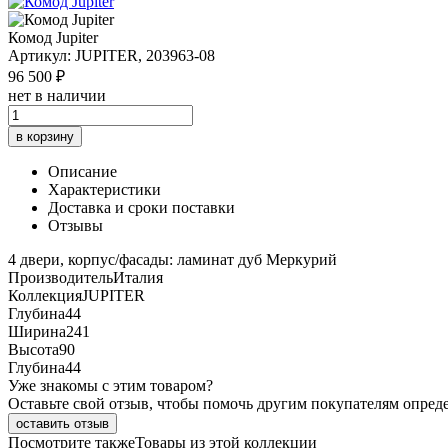
Комод Jupiter
Артикул: JUPITER, 203963-08
96 500 ₽
нет в наличии
в корзину
Описание
Характеристики
Доставка и сроки поставки
Отзывы
4 двери, корпус/фасады: ламинат дуб Меркурий
Производитель
Италия
Коллекция
JUPITER
Глубина
44
Ширина
241
Высота
90
Глубина
44
Уже знакомы с этим товаром?
Оставьте свой отзыв, чтобы помочь другим покупателям опред
оставить отзыв
Посмотрите также
Товары из этой коллекции