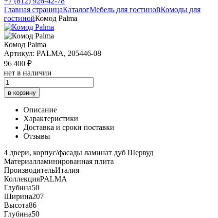
+7 (812) 926-42-78
Главная страница
Каталог
Мебель для гостиной
Комоды для
гостиной
Комод Palma
Комод Palma
Артикул: PALMA, 205446-08
96 400 ₽
нет в наличии
в корзину
Описание
Характеристики
Доставка и сроки поставки
Отзывы
4 двери, корпус/фасады ламинат дуб Шервуд
Материал
ламинированная плита
Производитель
Италия
Коллекция
PALMA
Глубина
50
Ширина
207
Высота
86
Глубина
50