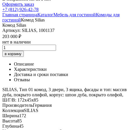
Оформить заказ
+7 (812) 926-42-78
Главная страница
Каталог
Мебель для гостиной
Комоды для
гостиной
Комод Silias
Комод Silias
Артикул: SILIAS, 1001137
203 000 ₽
нет в наличии
в корзину
Описание
Характеристики
Доставка и сроки поставки
Отзывы
SILIAS, Тип 01 комод, 3 двери, 3 ящика, фасады и топ: массив
дуба, покрыто олифой, корпус: шпон дуба, покрыто олифой,
Ш/Г/В: 172х45х85
Производитель
Германия
Коллекция
SILIAS
Ширина
172
Высота
85
Глубина
45