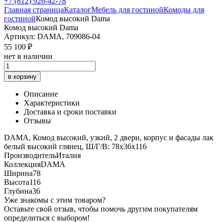
+7 (812) 926-42-78
Главная страница
Каталог
Мебель для гостиной
Комоды для
гостиной
Комод высокий Dama
Комод высокий Dama
Артикул: DAMA, 709086-04
55 100 ₽
нет в наличии
в корзину
Описание
Характеристики
Доставка и сроки поставки
Отзывы
DAMA, Комод высокий, узкий, 2 двери, корпус и фасады лак
белый высокий глянец, Ш/Г/В: 78х36х116
Производитель
Италия
Коллекция
DAMA
Ширина
78
Высота
116
Глубина
36
Уже знакомы с этим товаром?
Оставьте свой отзыв, чтобы помочь другим покупателям
определиться с выбором!