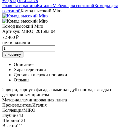
+7 (812) 926-42-78
Главная страница
Каталог
Мебель для гостиной
Комоды для
гостиной
Комод высокий Miro
Комод высокий Miro
Артикул: MIRO, 201583-04
72 400 ₽
нет в наличии
в корзину
Описание
Характеристики
Доставка и сроки поставки
Отзывы
2 двери, корпус / фасады: ламинат дуб сонома, фасады с
декоративным принтом
Материал
ламинированная плита
Производитель
Италия
Коллекция
MIRO
Глубина
43
Ширина
121
Высота
111