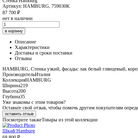
Стенка Hamburg
Артикул: HAMBURG, 759030K
87 700 ₽
нет в наличии
в корзину
Описание
Характеристики
Доставка и сроки поставки
Отзывы
HAMBURG, Стенка узкий, фасады: лак белый глянцевый, корпус
Производитель
Италия
Коллекция
HAMBURG
Ширина
219
Высота
200
Глубина
35
Уже знакомы с этим товаром?
Оставьте свой отзыв, чтобы помочь другим покупателям опред
оставить отзыв
Посмотрите также
Товары из этой коллекции
Шкаф Hamburg
68 800 ₽