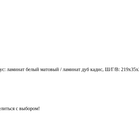
: ламинат белый матовый / ламинат дуб кадис, Ш/Г/В: 219х35х
елиться с выбором!