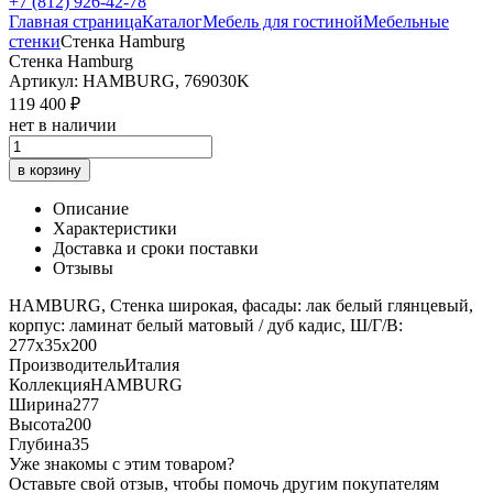
+7 (812) 926-42-78
Главная страница
Каталог
Мебель для гостиной
Мебельные
стенки
Стенка Hamburg
Стенка Hamburg
Артикул: HAMBURG, 769030K
119 400 ₽
нет в наличии
в корзину
Описание
Характеристики
Доставка и сроки поставки
Отзывы
HAMBURG, Стенка широкая, фасады: лак белый глянцевый,
корпус: ламинат белый матовый / дуб кадис, Ш/Г/В:
277х35х200
Производитель
Италия
Коллекция
HAMBURG
Ширина
277
Высота
200
Глубина
35
Уже знакомы с этим товаром?
Оставьте свой отзыв, чтобы помочь другим покупателям