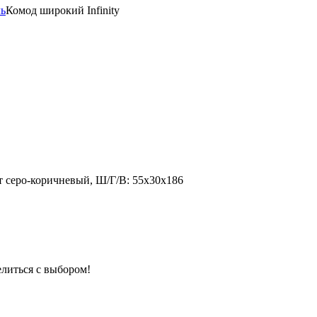
ль
Комод широкий Infinity
т серо-коричневый, Ш/Г/В: 55х30х186
елиться с выбором!