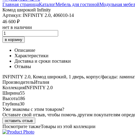
Главная страница
Каталог
Мебель для гостиной
Модульная мебе
Комод широкий Infinity
Артикул: INFINITY 2.0, 406010-14
46 600 ₽
нет в наличии
в корзину
Описание
Характеристики
Доставка и сроки поставки
Отзывы
INFINITY 2.0, Комод широкий, 1 дверь, корпус/фасады: ламина
Производитель
Италия
Коллекция
INFINITY 2.0
Ширина
55
Высота
186
Глубина
30
Уже знакомы с этим товаром?
Оставьте свой отзыв, чтобы помочь другим покупателям опред
оставить отзыв
Посмотрите также
Товары из этой коллекции