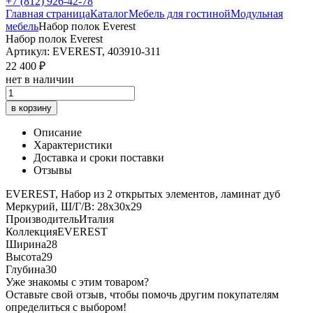
+7 (812) 926-42-78
Главная страница
Каталог
Мебель для гостиной
Модульная
мебель
Набор полок Everest
Набор полок Everest
Артикул: EVEREST, 403910-311
22 400 ₽
нет в наличии
в корзину
Описание
Характеристики
Доставка и сроки поставки
Отзывы
EVEREST, Набор из 2 открытых элементов, ламинат дуб
Меркурий, Ш/Г/В: 28х30х29
Производитель
Италия
Коллекция
EVEREST
Ширина
28
Высота
29
Глубина
30
Уже знакомы с этим товаром?
Оставьте свой отзыв, чтобы помочь другим покупателям
определиться с выбором!