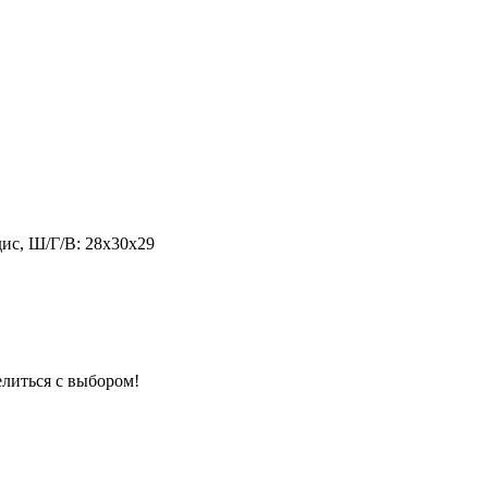
дис, Ш/Г/В: 28х30х29
елиться с выбором!