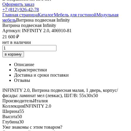
Оформить заказ
+7 (812) 926-42-78
Главная страница
Каталог
Мебель для гостиной
Модульная
мебель
Витрина подвесная Infinity
Витрина подвесная Infinity
Артикул: INFINITY 2.0, 406910-81
21 600 ₽
нет в наличии
в корзину
Описание
Характеристики
Доставка и сроки поставки
Отзывы
INFINITY 2.0, Витрина подвесная малая, 1 дверь, корпус/
фасады: ламинат мел (левкас), Ш/Г/В: 55х30х50
Производитель
Италия
Коллекция
INFINITY 2.0
Ширина
55
Высота
50
Глубина
30
Уже знакомы с этим товаром?