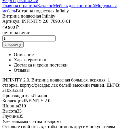
+7 (812) 926-42-78
Главная страница
Каталог
Мебель для гостиной
Модульная
мебель
Витрина подвесная Infinity
Витрина подвесная Infinity
Артикул: INFINITY 2.0, 709010-61
49 900 ₽
нет в наличии
в корзину
Описание
Характеристики
Доставка и сроки поставки
Отзывы
INFINITY 2.0, Витрина подвесная большая, верхняя, 1
створка, корпус/фасады: лак белый высокий глянец, Ш/Г/В:
210х35х33
Производитель
Италия
Коллекция
INFINITY 2.0
Ширина
210
Высота
33
Глубина
35
Уже знакомы с этим товаром?
Оставьте свой отзыв, чтобы помочь другим покупателям