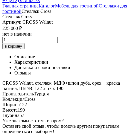
+7 (812) 926-42-78
Главная страница
Каталог
Мебель для гостиной
Стеллажи для
гостиной
Стеллаж Cross
Стеллаж Cross
Артикул: CROSS Walnut
225 000 ₽
нет в наличии
в корзину
Описание
Характеристики
Доставка и сроки поставки
Отзывы
CROSS Walnut, стеллаж, МДФ+шпон дуба, орех + краска
патина, Ш/Г/В: 122 х 57 х 190
Производитель
Турция
Коллекция
Cross
Ширина
122
Высота
190
Глубина
57
Уже знакомы с этим товаром?
Оставьте свой отзыв, чтобы помочь другим покупателям
определиться с выбором!