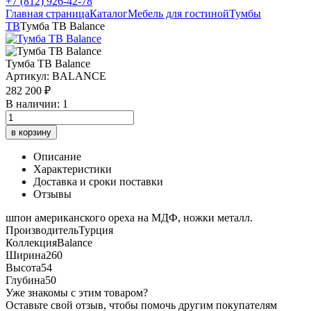
+7 (812) 926-42-78
Главная страница
Каталог
Мебель для гостиной
Тумбы
ТВ
Тумба ТВ Balance
Тумба ТВ Balance
Артикул: BALANCE
282 200 ₽
В наличии: 1
в корзину
Описание
Характеристики
Доставка и сроки поставки
Отзывы
шпон американского ореха на МДФ, ножки металл.
Производитель
Турция
Коллекция
Balance
Ширина
260
Высота
54
Глубина
50
Уже знакомы с этим товаром?
Оставьте свой отзыв, чтобы помочь другим покупателям