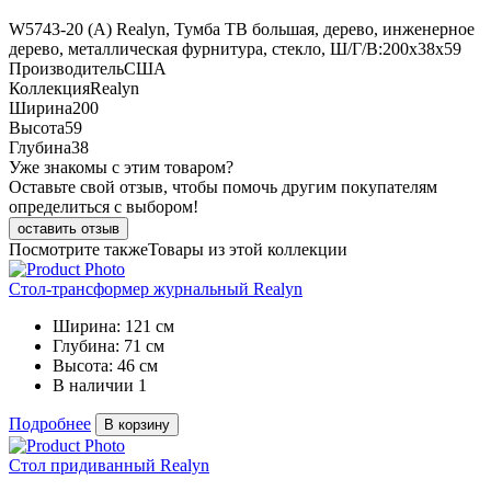
W5743-20 (A) Realyn, Тумба ТВ большая, дерево, инженерное
дерево, металлическая фурнитура, стекло, Ш/Г/В:200х38х59
Производитель
США
Коллекция
Realyn
Ширина
200
Высота
59
Глубина
38
Уже знакомы с этим товаром?
Оставьте свой отзыв, чтобы помочь другим покупателям
определиться с выбором!
оставить отзыв
Посмотрите также
Товары из этой коллекции
Стол-трансформер журнальный Realyn
Ширина:
121 см
Глубина:
71 см
Высота:
46 см
В наличии
1
Подробнее
В корзину
Стол придиванный Realyn