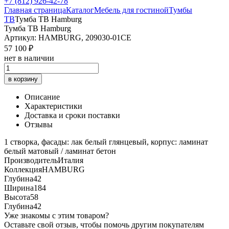
+7 (812) 926-42-78
Главная страница
Каталог
Мебель для гостиной
Тумбы
ТВ
Тумба ТВ Hamburg
Тумба ТВ Hamburg
Артикул: HAMBURG, 209030-01CE
57 100 ₽
нет в наличии
в корзину
Описание
Характеристики
Доставка и сроки поставки
Отзывы
1 створка, фасады: лак белый глянцевый, корпус: ламинат
белый матовый / ламинат бетон
Производитель
Италия
Коллекция
HAMBURG
Глубина
42
Ширина
184
Высота
58
Глубина
42
Уже знакомы с этим товаром?
Оставьте свой отзыв, чтобы помочь другим покупателям