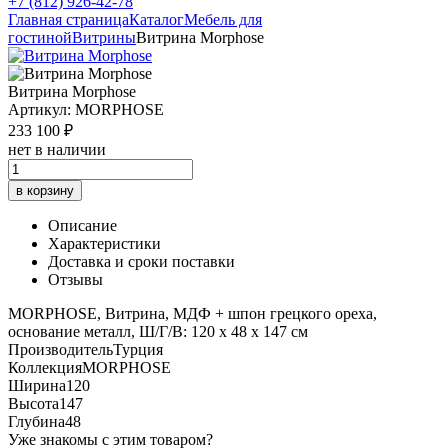
+7 (812) 926-42-78
Главная страница
Каталог
Мебель для
гостиной
Витрины
Витрина Morphose
Витрина Morphose
Артикул: MORPHOSE
233 100 ₽
нет в наличии
в корзину
Описание
Характеристики
Доставка и сроки поставки
Отзывы
MORPHOSE, Витрина, МДФ + шпон грецкого ореха,
основание металл, Ш/Г/В: 120 х 48 х 147 см
Производитель
Турция
Коллекция
MORPHOSE
Ширина
120
Высота
147
Глубина
48
Уже знакомы с этим товаром?