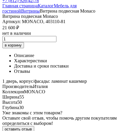
+7 (812) 926-42-78
Главная страница
Каталог
Мебель для
гостиной
Витрины
Витрина подвесная Monaco
Витрина подвесная Monaco
Артикул: MONACO, 403110-81
21 600 ₽
нет в наличии
в корзину
Описание
Характеристики
Доставка и сроки поставки
Отзывы
1 дверь, корпус/фасады: ламинат кашемир
Производитель
Италия
Коллекция
MONACO
Ширина
55
Высота
50
Глубина
30
Уже знакомы с этим товаром?
Оставьте свой отзыв, чтобы помочь другим покупателям
определиться с выбором!
оставить отзыв