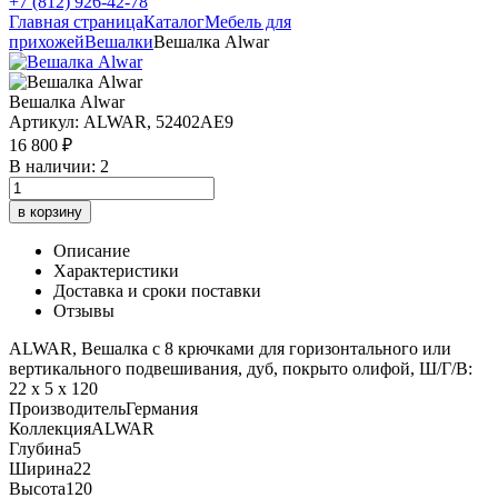
+7 (812) 926-42-78
Главная страница
Каталог
Мебель для
прихожей
Вешалки
Вешалка Alwar
Вешалка Alwar
Артикул: ALWAR, 52402AE9
16 800 ₽
В наличии: 2
в корзину
Описание
Характеристики
Доставка и сроки поставки
Отзывы
ALWAR, Вешалка с 8 крючками для горизонтального или
вертикального подвешивания, дуб, покрыто олифой, Ш/Г/В:
22 х 5 х 120
Производитель
Германия
Коллекция
ALWAR
Глубина
5
Ширина
22
Высота
120