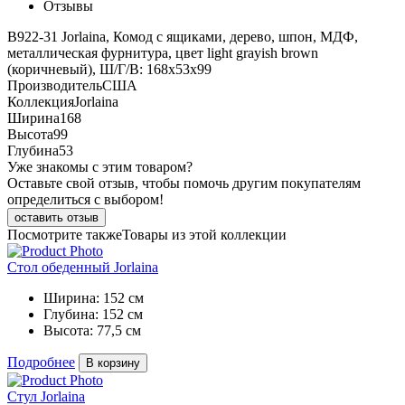
Отзывы
B922-31 Jorlaina, Комод с ящиками, дерево, шпон, МДФ,
металлическая фурнитура, цвет light grayish brown
(коричневый), Ш/Г/В: 168х53х99
Производитель
США
Коллекция
Jorlaina
Ширина
168
Высота
99
Глубина
53
Уже знакомы с этим товаром?
Оставьте свой отзыв, чтобы помочь другим покупателям
определиться с выбором!
оставить отзыв
Посмотрите также
Товары из этой коллекции
Стол обеденный Jorlaina
Ширина:
152 см
Глубина:
152 см
Высота:
77,5 см
Подробнее
В корзину
Стул Jorlaina