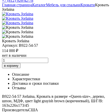
+7 (812) 926-42-78
Главная страница
Каталог
Мебель для спальни
Кровати
Кровать
Jorlaina
Кровать Jorlaina
Артикул: B922-54-57
114 000 ₽
нет в наличии
в корзину
Описание
Характеристики
Доставка и сроки поставки
Отзывы
B922-54-57 Jorlaina, Кровать в размере «Queen-size», дерево,
шпон, МДФ, цвет light grayish brown (коричневый), Ш/Г/В:
163х226х173/45
Производитель
США