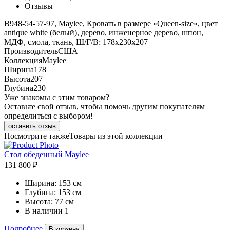
Отзывы
B948-54-57-97, Maylee, Кровать в размере «Queen-size», цвет
antique white (белый), дерево, инженерное дерево, шпон,
МДФ, смола, ткань, Ш/Г/В: 178х230х207
Производитель
США
Коллекция
Maylee
Ширина
178
Высота
207
Глубина
230
Уже знакомы с этим товаром?
Оставьте свой отзыв, чтобы помочь другим покупателям
определиться с выбором!
оставить отзыв
Посмотрите также
Товары из этой коллекции
Стол обеденный Maylee
131 800 ₽
Ширина:
153 см
Глубина:
153 см
Высота:
77 см
В наличии
1
Подробнее
В корзину