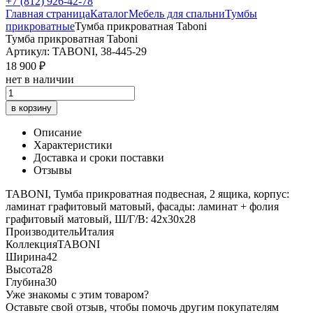
+7 (812) 926-42-78
Главная страница
Каталог
Мебель для спальни
Тумбы
прикроватные
Тумба прикроватная Taboni
Тумба прикроватная Taboni
Артикул: TABONI, 38-445-29
18 900 ₽
нет в наличии
в корзину
Описание
Характеристики
Доставка и сроки поставки
Отзывы
TABONI, Тумба прикроватная подвесная, 2 ящика, корпус:
ламинат графитовый матовый, фасады: ламинат + фолия
графитовый матовый, Ш/Г/В: 42х30х28
Производитель
Италия
Коллекция
TABONI
Ширина
42
Высота
28
Глубина
30
Уже знакомы с этим товаром?
Оставьте свой отзыв, чтобы помочь другим покупателям