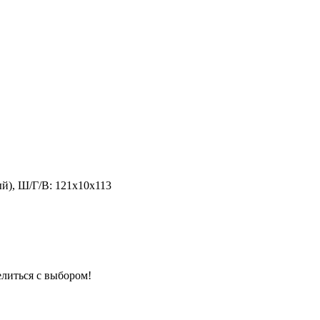
лый), Ш/Г/В: 121х10х113
елиться с выбором!