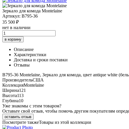
Зеркало для комода Montelaine
Артикул: B795-36
35 500 ₽
нет в наличии
в корзину
Описание
Характеристики
Доставка и сроки поставки
Отзывы
B795-36 Montelaine, Зеркало для комода, цвет antique white (бе
Производитель
США
Коллекция
Montelaine
Ширина
121
Высота
113
Глубина
10
Уже знакомы с этим товаром?
Оставьте свой отзыв, чтобы помочь другим покупателям опред
оставить отзыв
Посмотрите также
Товары из этой коллекции