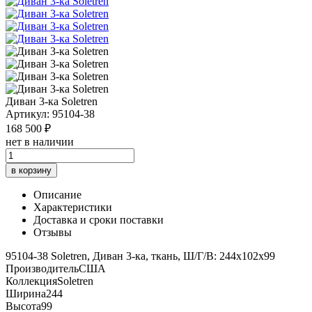
Диван 3-ка Soletren
Артикул: 95104-38
168 500 ₽
нет в наличии
в корзину
Описание
Характеристики
Доставка и сроки поставки
Отзывы
95104-38 Soletren, Диван 3-ка, ткань, Ш/Г/В: 244х102х99
Производитель
США
Коллекция
Soletren
Ширина
244
Высота
99