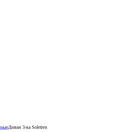
дные
Диван 3-ка Soletren