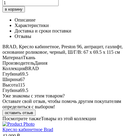
в корзину
Описание
Характеристики
Доставка и сроки поставки
Отзывы
BRAD, Кресло кабинетное, Preston 96, антрацит, газлифт,
основание роликовое, черный, Ш/Г/В: 67 x 69.5 x 115 см
Материал
Ткань
Производитель
Дания
Коллекция
BRAD
Глубина
69.5
Ширина
67
Высота
115
Глубина
69.5
Уже знакомы с этим товаром?
Оставьте свой отзыв, чтобы помочь другим покупателям
определиться с выбором!
оставить отзыв
Посмотрите также
Товары из этой коллекции
Кресло кабинетное Brad
42 000 ₽