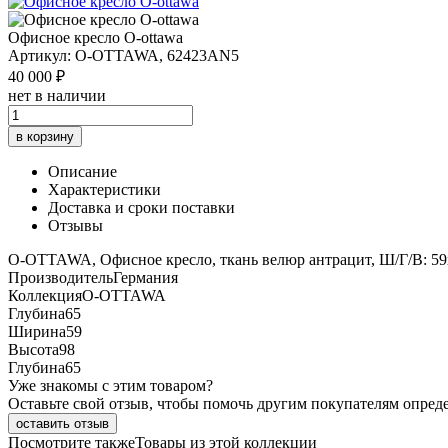
Офисное кресло O-ottawa
Артикул: O-OTTAWA, 62423AN5
40 000 ₽
нет в наличии
в корзину
Описание
Характеристики
Доставка и сроки поставки
Отзывы
O-OTTAWA, Офисное кресло, ткань велюр антрацит, Ш/Г/В: 5
Производитель
Германия
Коллекция
O-OTTAWA
Глубина
65
Ширина
59
Высота
98
Глубина
65
Уже знакомы с этим товаром?
Оставьте свой отзыв, чтобы помочь другим покупателям опред
оставить отзыв
Посмотрите также
Товары из этой коллекции