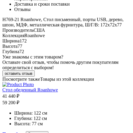
Доставка и сроки поставки
Отзывы
H769-21 Roanhowe, Стол письменный, порты USB, дерево,
шпон, МДФ, металлическая фурнитура, Ш/Г/В: 172х72х77
Производитель
США
Коллекция
Roanhowe
Ширина
172
Высота
77
Глубина
72
Уже знакомы с этим товаром?
Оставьте свой отзыв, чтобы помочь другим покупателям
определиться с выбором!
оставить отзыв
Посмотрите также
Товары из этой коллекции
Стол обеденный Roanhowe
41 440 ₽
59 200 ₽
Ширина:
122 см
Глубина:
122 см
Высота:
77 см