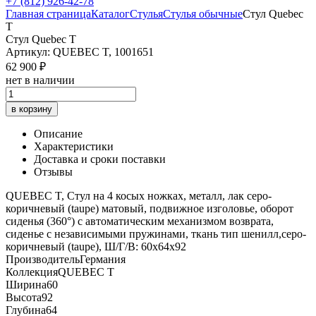
+7 (812) 926-42-78
Главная страница
Каталог
Стулья
Стулья обычные
Стул Quebec
T
Стул Quebec T
Артикул: QUEBEC T, 1001651
62 900 ₽
нет в наличии
в корзину
Описание
Характеристики
Доставка и сроки поставки
Отзывы
QUEBEC T, Стул на 4 косых ножках, металл, лак серо-
коричневый (taupe) матовый, подвижное изголовье, оборот
сиденья (360°) с автоматическим механизмом возврата,
сиденье с независимыми пружинами, ткань тип шенилл,серо-
коричневый (taupe), Ш/Г/В: 60х64х92
Производитель
Германия
Коллекция
QUEBEC T
Ширина
60
Высота
92
Глубина
64