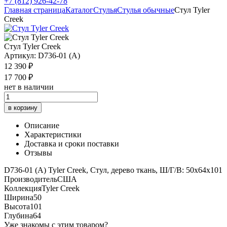
+7 (812) 926-42-78
Главная страница
Каталог
Стулья
Стулья обычные
Стул Tyler
Creek
Стул Tyler Creek
Артикул: D736-01 (A)
12 390 ₽
17 700 ₽
нет в наличии
в корзину
Описание
Характеристики
Доставка и сроки поставки
Отзывы
D736-01 (A) Tyler Creek, Стул, дерево ткань, Ш/Г/В: 50х64х101
Производитель
США
Коллекция
Tyler Creek
Ширина
50
Высота
101
Глубина
64
Уже знакомы с этим товаром?