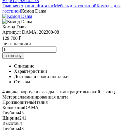
+7 (812) 926-42-78
Главная страница
Каталог
Мебель для гостиной
Комоды для
гостиной
Комод Dama
Комод Dama
Артикул: DAMA, 202308-08
129 700 ₽
нет в наличии
в корзину
Описание
Характеристики
Доставка и сроки поставки
Отзывы
4 ящика, корпус и фасады лак антрацит высокий глянец
Материал
ламинированная плита
Производитель
Италия
Коллекция
DAMA
Глубина
43
Ширина
241
Высота
84
Глубина
43