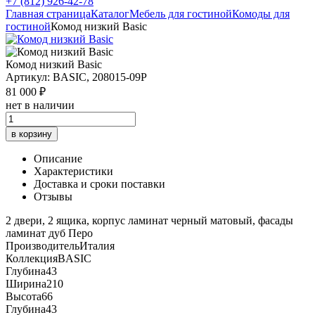
+7 (812) 926-42-78
Главная страница
Каталог
Мебель для гостиной
Комоды для
гостиной
Комод низкий Basic
Комод низкий Basic
Артикул: BASIC, 208015-09P
81 000 ₽
нет в наличии
в корзину
Описание
Характеристики
Доставка и сроки поставки
Отзывы
2 двери, 2 ящика, корпус ламинат черный матовый, фасады
ламинат дуб Перо
Производитель
Италия
Коллекция
BASIC
Глубина
43
Ширина
210
Высота
66
Глубина
43