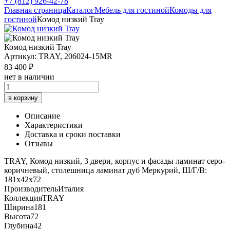
+7 (812) 926-42-78
Главная страница
Каталог
Мебель для гостиной
Комоды для
гостиной
Комод низкий Tray
Комод низкий Tray
Артикул: TRAY, 206024-15MR
83 400 ₽
нет в наличии
в корзину
Описание
Характеристики
Доставка и сроки поставки
Отзывы
TRAY, Комод низкий, 3 двери, корпус и фасады ламинат серо-
коричневый, столешница ламинат дуб Меркурий, Ш/Г/В:
181х42х72
Производитель
Италия
Коллекция
TRAY
Ширина
181
Высота
72
Глубина
42