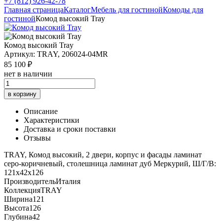
+7 (812) 926-42-78
Главная страница
Каталог
Мебель для гостиной
Комоды для
гостиной
Комод высокий Tray
Комод высокий Tray
Артикул: TRAY, 206024-04MR
85 100 ₽
нет в наличии
в корзину
Описание
Характеристики
Доставка и сроки поставки
Отзывы
TRAY, Комод высокий, 2 двери, корпус и фасады ламинат
серо-коричневый, столешница ламинат дуб Меркурий, Ш/Г/В:
121х42х126
Производитель
Италия
Коллекция
TRAY
Ширина
121
Высота
126
Глубина
42