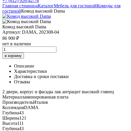
+7 (812) 926-42-78
Главная страница
Каталог
Мебель для гостиной
Комоды для
гостиной
Комод высокий Dama
Комод высокий Dama
Артикул: DAMA, 202308-04
86 900 ₽
нет в наличии
в корзину
Описание
Характеристики
Доставка и сроки поставки
Отзывы
2 двери, корпус и фасады лак антрацит высокий глянец
Материал
ламинированная плита
Производитель
Италия
Коллекция
DAMA
Глубина
43
Ширина
121
Высота
111
Глубина
43