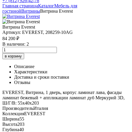
+7 (812) 926-42-78
Главная страница
Каталог
Мебель для
гостиной
Витрины
Витрина Everest
Витрина Everest
Артикул: EVEREST, 208259-10AG
84 200 ₽
В наличии: 2
в корзину
Описание
Характеристики
Доставка и сроки поставки
Отзывы
EVEREST, Витрина, 1 дверь, корпус ламинат лава, фасады
ламинат бежевый + аппликации ламинат дуб Меркурий 3D,
Ш/Г/В: 55х40х203
Производитель
Италия
Коллекция
EVEREST
Ширина
55
Высота
203
Глубина
40