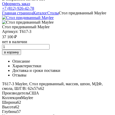
Оформить заказ
+7 (812) 926-42-78
Главная страница
Каталог
Столы
Стол придиванный Maylee
Стол придиванный Maylee
Артикул: T617-3
37 100 ₽
нет в наличии
в корзину
Описание
Характеристики
Доставка и сроки поставки
Отзывы
T617-3 Maylee, Стол придиванный, массив, шпон, МДФ,
смола, Ш/Г/В: 62х57х62
Производитель
США
Коллекция
Maylee
Ширина
62
Высота
62
Глубина
57